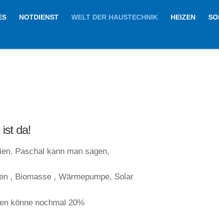
ES
NOTDIENST
WELT DER HAUSTECHNIK
HEIZEN
SO
st da!
nien. Paschal kann man sagen,
gen , Biomasse , Wärmepumpe, Solar
llen könne nochmal 20%